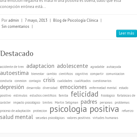
una emoción negativa es mala ni una positiva es buena, dado que esta
concepción errónea está…
Por
admin
|
7 mayo, 2013
|
Blog de Psicología Clínica
|
Sin comentarios
|
Leer más
Destacado
adaptacion
adolescente
accidente de tren
agradable
autoayuda
autoestima
bienestar
cambio
cientificos
cognitivo
compartir
comunicacion
crisis
conducta
conexion
contagio
cualidades
cualificados
cuestionarios
depresión
emociones
desarrollo
diversidad
enfermedad mental
estado
felicidad
positivo
estimulos
estudios científicos
familia
fisiologico
fortalezas de
padres
carácter
impacto psicológico
limites
Martin Seligman
personas
problemas
psicologia positiva
proceso de adaptación
proteccion
refuerzo
salud mental
secuelas psicológicas
valores positivos
virtudes humanas