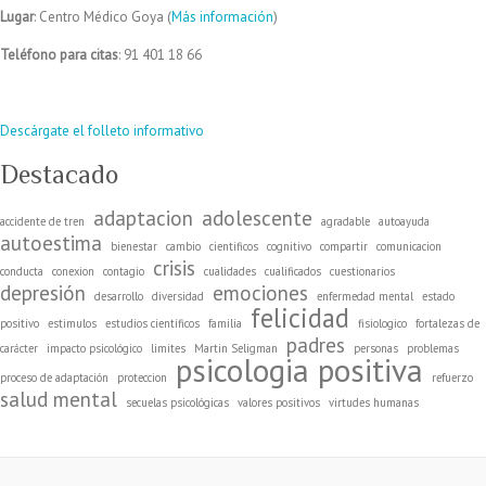
Lugar
: Centro Médico Goya (
Más información
)
Teléfono para citas
: 91 401 18 66
Descárgate el folleto informativo
Destacado
adaptacion
adolescente
accidente de tren
agradable
autoayuda
autoestima
bienestar
cambio
cientificos
cognitivo
compartir
comunicacion
crisis
conducta
conexion
contagio
cualidades
cualificados
cuestionarios
depresión
emociones
desarrollo
diversidad
enfermedad mental
estado
felicidad
positivo
estimulos
estudios científicos
familia
fisiologico
fortalezas de
padres
carácter
impacto psicológico
limites
Martin Seligman
personas
problemas
psicologia positiva
proceso de adaptación
proteccion
refuerzo
salud mental
secuelas psicológicas
valores positivos
virtudes humanas